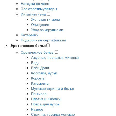
Насадки на член
Электростимуляторы
Интим-гигиена
Женская гигиена
Очищение
Уход за игрушками
Батарейки
Подарочные сертификаты
Эротическое белье
Эротическое белье
Ажурные перчатки, митенки
Боди
Бэби Долл
Колготки, чулки
Корсеты
Кэтсьюиты
Мужские стринги и белье
Пеньюар
Платья и Юбочки
Пояса для чулок
Разное
Стринги, трусики женские